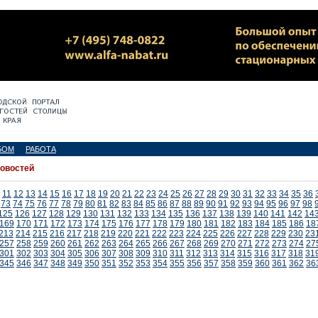
БОМ
РАБОТА
новостей
11
12
13
14
15
16
17
18
19
20
21
22
23
24
25
26
27
28
29
30
31
32
33
34
35
36
73
74
75
76
77
78
79
80
81
82
83
84
85
86
87
88
89
90
91
92
93
94
95
96
97
98
125
126
127
128
129
130
131
132
133
134
135
136
137
138
139
140
141
142
14
169
170
171
172
173
174
175
176
177
178
179
180
181
182
183
184
185
186
18
213
214
215
216
217
218
219
220
221
222
223
224
225
226
227
228
229
230
23
257
258
259
260
261
262
263
264
265
266
267
268
269
270
271
272
273
274
27
301
302
303
304
305
306
307
308
309
310
311
312
313
314
315
316
317
318
31
345
346
347
348
349
350
351
352
353
354
355
356
357
358
359
360
361
362
36