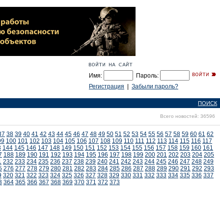
Имя:
Пароль:
Регистрация
|
Забыли пароль?
ПОИСК
Всего новостей: 36596
37
38
39
40
41
42
43
44
45
46
47
48
49
50
51
52
53
54
55
56
57
58
59
60
61
62
99
100
101
102
103
104
105
106
107
108
109
110
111
112
113
114
115
116
117
3
144
145
146
147
148
149
150
151
152
153
154
155
156
157
158
159
160
161
7
188
189
190
191
192
193
194
195
196
197
198
199
200
201
202
203
204
205
1
232
233
234
235
236
237
238
239
240
241
242
243
244
245
246
247
248
249
5
276
277
278
279
280
281
282
283
284
285
286
287
288
289
290
291
292
293
9
320
321
322
323
324
325
326
327
328
329
330
331
332
333
334
335
336
337
3
364
365
366
367
368
369
370
371
372
373