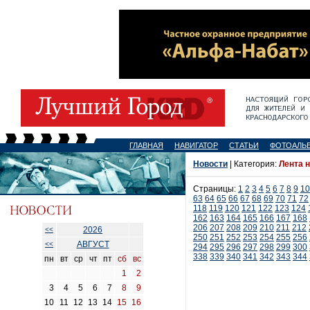
ГЛАВНАЯ
НАВИГАТОР
СТАТЬИ
ФОТОАЛЬ
Новости
| Категория:
Лента 
Страницы:
1
2
3
4
5
6
7
8
9
10
63
64
65
66
67
68
69
70
71
72
118
119
120
121
122
123
124
162
163
164
165
166
167
168
206
207
208
209
210
211
212
2026
<<
250
251
252
253
254
255
256
АВГУСТ
<<
294
295
296
297
298
299
300
338
339
340
341
342
343
344
пн
вт
ср
чт
пт
сб
вс
1
2
3
4
5
6
7
8
9
10
11
12
13
14
15
16