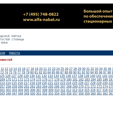
БОМ
РАБОТА
новостей
11
12
13
14
15
16
17
18
19
20
21
22
23
24
25
26
27
28
29
30
31
32
33
34
35
36
73
74
75
76
77
78
79
80
81
82
83
84
85
86
87
88
89
90
91
92
93
94
95
96
97
98
125
126
127
128
129
130
131
132
133
134
135
136
137
138
139
140
141
142
14
169
170
171
172
173
174
175
176
177
178
179
180
181
182
183
184
185
186
18
213
214
215
216
217
218
219
220
221
222
223
224
225
226
227
228
229
230
23
257
258
259
260
261
262
263
264
265
266
267
268
269
270
271
272
273
274
27
301
302
303
304
305
306
307
308
309
310
311
312
313
314
315
316
317
318
31
345
346
347
348
349
350
351
352
353
354
355
356
357
358
359
360
361
362
36