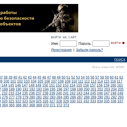
Имя:
Пароль:
Регистрация
|
Забыли пароль?
ПОИСК
Всего новостей: 36596
37
38
39
40
41
42
43
44
45
46
47
48
49
50
51
52
53
54
55
56
57
58
59
60
61
62
99
100
101
102
103
104
105
106
107
108
109
110
111
112
113
114
115
116
117
3
144
145
146
147
148
149
150
151
152
153
154
155
156
157
158
159
160
161
7
188
189
190
191
192
193
194
195
196
197
198
199
200
201
202
203
204
205
1
232
233
234
235
236
237
238
239
240
241
242
243
244
245
246
247
248
249
5
276
277
278
279
280
281
282
283
284
285
286
287
288
289
290
291
292
293
9
320
321
322
323
324
325
326
327
328
329
330
331
332
333
334
335
336
337
3
364
365
366
367
368
369
370
371
372
373