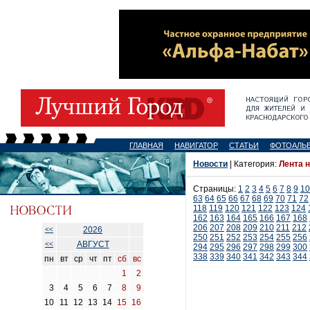
ГЛАВНАЯ
НАВИГАТОР
СТАТЬИ
ФОТОАЛЬ
Новости
| Категория:
Лента 
Страницы:
1
2
3
4
5
6
7
8
9
10
63
64
65
66
67
68
69
70
71
72
118
119
120
121
122
123
124
162
163
164
165
166
167
168
206
207
208
209
210
211
212
2026
<<
250
251
252
253
254
255
256
АВГУСТ
<<
294
295
296
297
298
299
300
338
339
340
341
342
343
344
пн
вт
ср
чт
пт
сб
вс
1
2
3
4
5
6
7
8
9
10
11
12
13
14
15
16