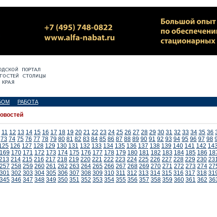
БОМ
РАБОТА
новостей
11
12
13
14
15
16
17
18
19
20
21
22
23
24
25
26
27
28
29
30
31
32
33
34
35
36
73
74
75
76
77
78
79
80
81
82
83
84
85
86
87
88
89
90
91
92
93
94
95
96
97
98
125
126
127
128
129
130
131
132
133
134
135
136
137
138
139
140
141
142
14
169
170
171
172
173
174
175
176
177
178
179
180
181
182
183
184
185
186
18
213
214
215
216
217
218
219
220
221
222
223
224
225
226
227
228
229
230
23
257
258
259
260
261
262
263
264
265
266
267
268
269
270
271
272
273
274
27
301
302
303
304
305
306
307
308
309
310
311
312
313
314
315
316
317
318
31
345
346
347
348
349
350
351
352
353
354
355
356
357
358
359
360
361
362
36