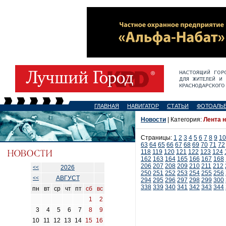
ГЛАВНАЯ
НАВИГАТОР
СТАТЬИ
ФОТОАЛЬ
Новости
| Категория:
Лента 
Страницы:
1
2
3
4
5
6
7
8
9
10
63
64
65
66
67
68
69
70
71
72
118
119
120
121
122
123
124
162
163
164
165
166
167
168
206
207
208
209
210
211
212
2026
<<
250
251
252
253
254
255
256
АВГУСТ
<<
294
295
296
297
298
299
300
338
339
340
341
342
343
344
пн
вт
ср
чт
пт
сб
вс
1
2
3
4
5
6
7
8
9
10
11
12
13
14
15
16