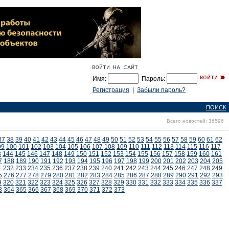
Имя:
Пароль:
Регистрация
|
Забыли пароль?
ПОИСК
Всего новостей: 36596
37
38
39
40
41
42
43
44
45
46
47
48
49
50
51
52
53
54
55
56
57
58
59
60
61
62
99
100
101
102
103
104
105
106
107
108
109
110
111
112
113
114
115
116
117
3
144
145
146
147
148
149
150
151
152
153
154
155
156
157
158
159
160
161
7
188
189
190
191
192
193
194
195
196
197
198
199
200
201
202
203
204
205
1
232
233
234
235
236
237
238
239
240
241
242
243
244
245
246
247
248
249
5
276
277
278
279
280
281
282
283
284
285
286
287
288
289
290
291
292
293
9
320
321
322
323
324
325
326
327
328
329
330
331
332
333
334
335
336
337
3
364
365
366
367
368
369
370
371
372
373