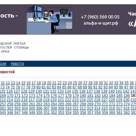
БОМ
РАБОТА
новостей
11
12
13
14
15
16
17
18
19
20
21
22
23
24
25
26
27
28
29
30
31
32
33
34
35
36
73
74
75
76
77
78
79
80
81
82
83
84
85
86
87
88
89
90
91
92
93
94
95
96
97
98
125
126
127
128
129
130
131
132
133
134
135
136
137
138
139
140
141
142
14
169
170
171
172
173
174
175
176
177
178
179
180
181
182
183
184
185
186
18
213
214
215
216
217
218
219
220
221
222
223
224
225
226
227
228
229
230
23
257
258
259
260
261
262
263
264
265
266
267
268
269
270
271
272
273
274
27
301
302
303
304
305
306
307
308
309
310
311
312
313
314
315
316
317
318
31
345
346
347
348
349
350
351
352
353
354
355
356
357
358
359
360
361
362
36