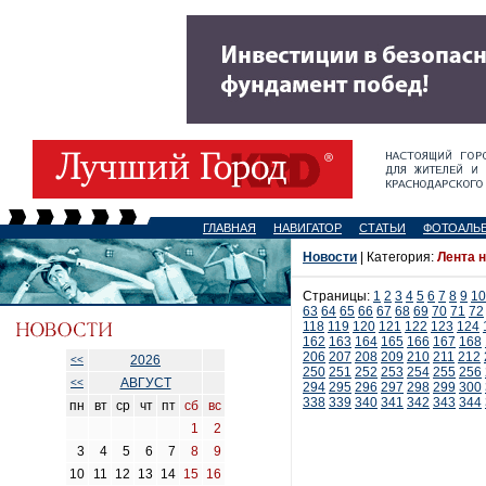
ГЛАВНАЯ
НАВИГАТОР
СТАТЬИ
ФОТОАЛЬ
Новости
| Категория:
Лента 
Страницы:
1
2
3
4
5
6
7
8
9
10
63
64
65
66
67
68
69
70
71
72
118
119
120
121
122
123
124
162
163
164
165
166
167
168
206
207
208
209
210
211
212
2026
<<
250
251
252
253
254
255
256
АВГУСТ
<<
294
295
296
297
298
299
300
338
339
340
341
342
343
344
пн
вт
ср
чт
пт
сб
вс
1
2
3
4
5
6
7
8
9
10
11
12
13
14
15
16