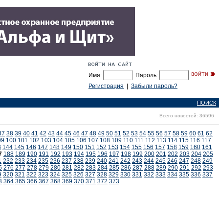
Имя:
Пароль:
Регистрация
|
Забыли пароль?
ПОИСК
Всего новостей: 36596
37
38
39
40
41
42
43
44
45
46
47
48
49
50
51
52
53
54
55
56
57
58
59
60
61
62
99
100
101
102
103
104
105
106
107
108
109
110
111
112
113
114
115
116
117
3
144
145
146
147
148
149
150
151
152
153
154
155
156
157
158
159
160
161
7
188
189
190
191
192
193
194
195
196
197
198
199
200
201
202
203
204
205
1
232
233
234
235
236
237
238
239
240
241
242
243
244
245
246
247
248
249
5
276
277
278
279
280
281
282
283
284
285
286
287
288
289
290
291
292
293
9
320
321
322
323
324
325
326
327
328
329
330
331
332
333
334
335
336
337
3
364
365
366
367
368
369
370
371
372
373