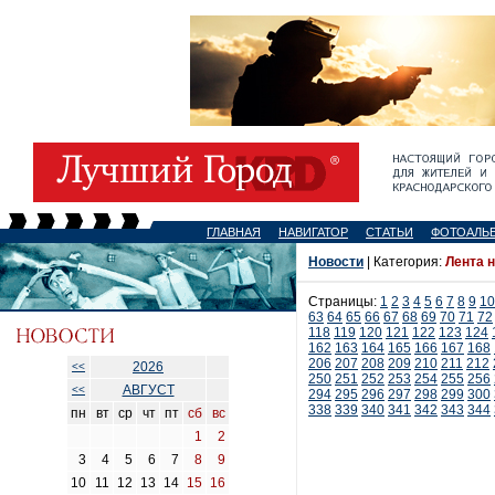
ГЛАВНАЯ
НАВИГАТОР
СТАТЬИ
ФОТОАЛЬ
Новости
| Категория:
Лента 
Страницы:
1
2
3
4
5
6
7
8
9
10
63
64
65
66
67
68
69
70
71
72
118
119
120
121
122
123
124
162
163
164
165
166
167
168
206
207
208
209
210
211
212
2026
<<
250
251
252
253
254
255
256
АВГУСТ
<<
294
295
296
297
298
299
300
338
339
340
341
342
343
344
пн
вт
ср
чт
пт
сб
вс
1
2
3
4
5
6
7
8
9
10
11
12
13
14
15
16