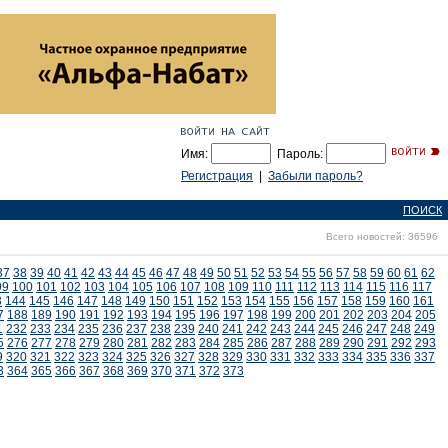
Имя:
Пароль:
Регистрация
|
Забыли пароль?
ПОИСК
Всего новостей: 36596
37
38
39
40
41
42
43
44
45
46
47
48
49
50
51
52
53
54
55
56
57
58
59
60
61
62
99
100
101
102
103
104
105
106
107
108
109
110
111
112
113
114
115
116
117
3
144
145
146
147
148
149
150
151
152
153
154
155
156
157
158
159
160
161
7
188
189
190
191
192
193
194
195
196
197
198
199
200
201
202
203
204
205
1
232
233
234
235
236
237
238
239
240
241
242
243
244
245
246
247
248
249
5
276
277
278
279
280
281
282
283
284
285
286
287
288
289
290
291
292
293
9
320
321
322
323
324
325
326
327
328
329
330
331
332
333
334
335
336
337
3
364
365
366
367
368
369
370
371
372
373