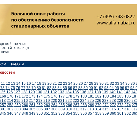
БОМ
РАБОТА
новостей
11
12
13
14
15
16
17
18
19
20
21
22
23
24
25
26
27
28
29
30
31
32
33
34
35
36
73
74
75
76
77
78
79
80
81
82
83
84
85
86
87
88
89
90
91
92
93
94
95
96
97
98
125
126
127
128
129
130
131
132
133
134
135
136
137
138
139
140
141
142
14
169
170
171
172
173
174
175
176
177
178
179
180
181
182
183
184
185
186
18
213
214
215
216
217
218
219
220
221
222
223
224
225
226
227
228
229
230
23
257
258
259
260
261
262
263
264
265
266
267
268
269
270
271
272
273
274
27
301
302
303
304
305
306
307
308
309
310
311
312
313
314
315
316
317
318
31
345
346
347
348
349
350
351
352
353
354
355
356
357
358
359
360
361
362
36