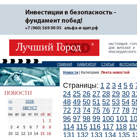
ГЛАВНАЯ
НАВИГАТОР
СТАТЬИ
ФОТОАЛЬ
Новости
| Категория:
Лента новостей
Страницы:
1
2
3
4
5
6
24
25
26
27
28
29
30
3
48
49
50
51
52
53
54
5
2026
<<
АВГУСТ
<<
72
73
74
75
76
77
78
7
пн
вт
ср
чт
пт
сб
вс
96
97
98
99
100
101
1
1
2
114
115
116
117
118
11
3
4
5
6
7
8
9
131
132
133
134
135
1
10
11
12
13
14
15
16