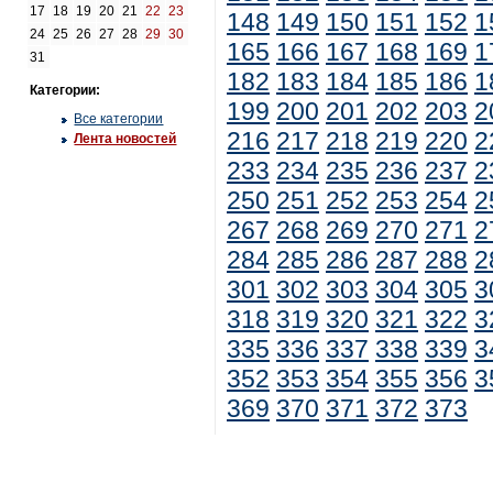
17
18
19
20
21
22
23
148
149
150
151
152
1
24
25
26
27
28
29
30
165
166
167
168
169
1
31
182
183
184
185
186
1
Категории:
199
200
201
202
203
2
Все категории
216
217
218
219
220
2
Лента новостей
233
234
235
236
237
2
250
251
252
253
254
2
267
268
269
270
271
2
284
285
286
287
288
2
301
302
303
304
305
3
318
319
320
321
322
3
335
336
337
338
339
3
352
353
354
355
356
3
369
370
371
372
373