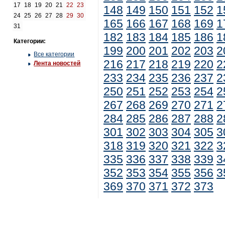
17
18
19
20
21
22
23
148
149
150
151
152
1
24
25
26
27
28
29
30
165
166
167
168
169
1
31
182
183
184
185
186
1
Категории:
199
200
201
202
203
2
Все категории
216
217
218
219
220
2
Лента новостей
233
234
235
236
237
2
250
251
252
253
254
2
267
268
269
270
271
2
284
285
286
287
288
2
301
302
303
304
305
3
318
319
320
321
322
3
335
336
337
338
339
3
352
353
354
355
356
3
369
370
371
372
373