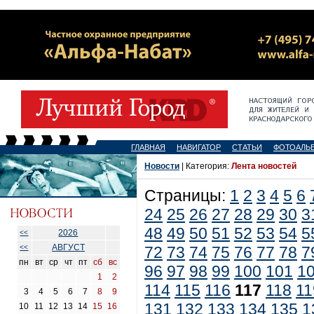
ГЛАВНАЯ
НАВИГАТОР
СТАТЬИ
ФОТОАЛЬ
Новости
| Категория:
Лента новостей
Страницы:
1
2
3
4
5
6
24
25
26
27
28
29
30
3
48
49
50
51
52
53
54
5
2026
<<
АВГУСТ
<<
72
73
74
75
76
77
78
7
пн
вт
ср
чт
пт
сб
вс
96
97
98
99
100
101
1
1
2
114
115
116
117
118
11
3
4
5
6
7
8
9
131
132
133
134
135
1
10
11
12
13
14
15
16