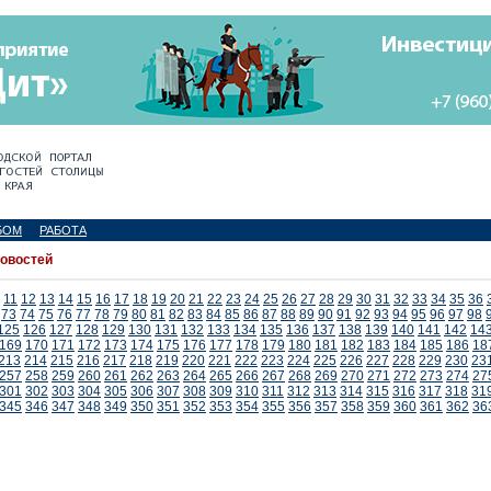
БОМ
РАБОТА
новостей
11
12
13
14
15
16
17
18
19
20
21
22
23
24
25
26
27
28
29
30
31
32
33
34
35
36
73
74
75
76
77
78
79
80
81
82
83
84
85
86
87
88
89
90
91
92
93
94
95
96
97
98
125
126
127
128
129
130
131
132
133
134
135
136
137
138
139
140
141
142
14
169
170
171
172
173
174
175
176
177
178
179
180
181
182
183
184
185
186
18
213
214
215
216
217
218
219
220
221
222
223
224
225
226
227
228
229
230
23
257
258
259
260
261
262
263
264
265
266
267
268
269
270
271
272
273
274
27
301
302
303
304
305
306
307
308
309
310
311
312
313
314
315
316
317
318
31
345
346
347
348
349
350
351
352
353
354
355
356
357
358
359
360
361
362
36