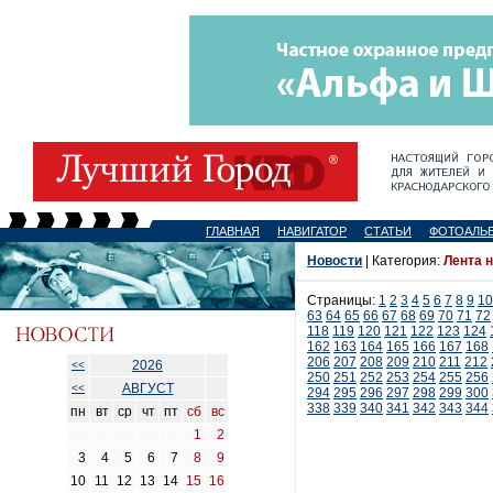
ГЛАВНАЯ
НАВИГАТОР
СТАТЬИ
ФОТОАЛЬ
Новости
| Категория:
Лента 
Страницы:
1
2
3
4
5
6
7
8
9
10
63
64
65
66
67
68
69
70
71
72
118
119
120
121
122
123
124
162
163
164
165
166
167
168
206
207
208
209
210
211
212
2026
<<
250
251
252
253
254
255
256
АВГУСТ
<<
294
295
296
297
298
299
300
338
339
340
341
342
343
344
пн
вт
ср
чт
пт
сб
вс
1
2
3
4
5
6
7
8
9
10
11
12
13
14
15
16