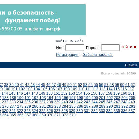
Имя:
Пароль:
Регистрация
|
Забыли пароль?
ПОИСК
Всего новостей: 36596
37
38
39
40
41
42
43
44
45
46
47
48
49
50
51
52
53
54
55
56
57
58
59
60
61
62
99
100
101
102
103
104
105
106
107
108
109
110
111
112
113
114
115
116
117
3
144
145
146
147
148
149
150
151
152
153
154
155
156
157
158
159
160
161
7
188
189
190
191
192
193
194
195
196
197
198
199
200
201
202
203
204
205
1
232
233
234
235
236
237
238
239
240
241
242
243
244
245
246
247
248
249
5
276
277
278
279
280
281
282
283
284
285
286
287
288
289
290
291
292
293
9
320
321
322
323
324
325
326
327
328
329
330
331
332
333
334
335
336
337
3
364
365
366
367
368
369
370
371
372
373