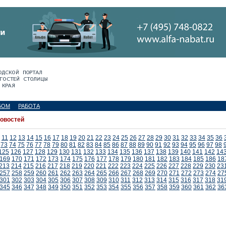
БОМ
РАБОТА
новостей
11
12
13
14
15
16
17
18
19
20
21
22
23
24
25
26
27
28
29
30
31
32
33
34
35
36
73
74
75
76
77
78
79
80
81
82
83
84
85
86
87
88
89
90
91
92
93
94
95
96
97
98
125
126
127
128
129
130
131
132
133
134
135
136
137
138
139
140
141
142
14
169
170
171
172
173
174
175
176
177
178
179
180
181
182
183
184
185
186
18
213
214
215
216
217
218
219
220
221
222
223
224
225
226
227
228
229
230
23
257
258
259
260
261
262
263
264
265
266
267
268
269
270
271
272
273
274
27
301
302
303
304
305
306
307
308
309
310
311
312
313
314
315
316
317
318
31
345
346
347
348
349
350
351
352
353
354
355
356
357
358
359
360
361
362
36