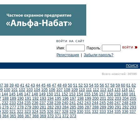
Имя:
Пароль:
Регистрация
|
Забыли пароль?
ПОИСК
Всего новостей: 36596
37
38
39
40
41
42
43
44
45
46
47
48
49
50
51
52
53
54
55
56
57
58
59
60
61
62
99
100
101
102
103
104
105
106
107
108
109
110
111
112
113
114
115
116
117
3
144
145
146
147
148
149
150
151
152
153
154
155
156
157
158
159
160
161
7
188
189
190
191
192
193
194
195
196
197
198
199
200
201
202
203
204
205
1
232
233
234
235
236
237
238
239
240
241
242
243
244
245
246
247
248
249
5
276
277
278
279
280
281
282
283
284
285
286
287
288
289
290
291
292
293
9
320
321
322
323
324
325
326
327
328
329
330
331
332
333
334
335
336
337
3
364
365
366
367
368
369
370
371
372
373