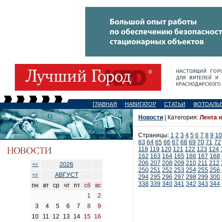
ГЛАВНАЯ
НАВИГАТОР
СТАТЬИ
ФОТОАЛЬ
Новости
| Категория:
Лента 
Страницы:
1
2
3
4
5
6
7
8
9
10
63
64
65
66
67
68
69
70
71
72
118
119
120
121
122
123
124
162
163
164
165
166
167
168
206
207
208
209
210
211
212
2026
<<
250
251
252
253
254
255
256
АВГУСТ
<<
294
295
296
297
298
299
300
338
339
340
341
342
343
344
пн
вт
ср
чт
пт
сб
вс
1
2
3
4
5
6
7
8
9
10
11
12
13
14
15
16