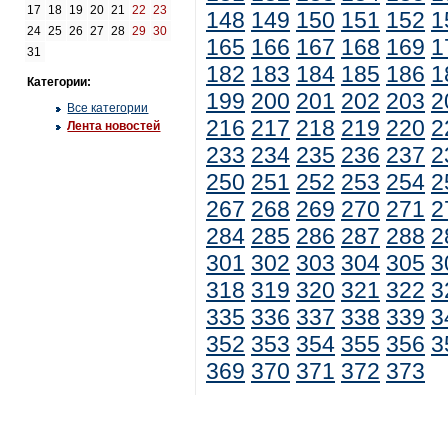
17
18
19
20
21
22
23
148
149
150
151
152
1
24
25
26
27
28
29
30
165
166
167
168
169
1
31
182
183
184
185
186
1
Категории:
199
200
201
202
203
2
Все категории
216
217
218
219
220
2
Лента новостей
233
234
235
236
237
2
250
251
252
253
254
2
267
268
269
270
271
2
284
285
286
287
288
2
301
302
303
304
305
3
318
319
320
321
322
3
335
336
337
338
339
3
352
353
354
355
356
3
369
370
371
372
373