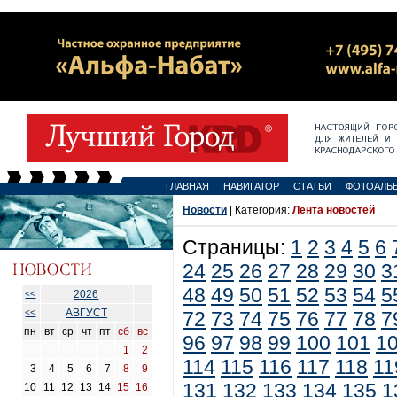
ГЛАВНАЯ
НАВИГАТОР
СТАТЬИ
ФОТОАЛЬ
Новости
| Категория:
Лента новостей
Страницы:
1
2
3
4
5
6
24
25
26
27
28
29
30
3
48
49
50
51
52
53
54
5
2026
<<
АВГУСТ
<<
72
73
74
75
76
77
78
7
пн
вт
ср
чт
пт
сб
вс
96
97
98
99
100
101
1
1
2
114
115
116
117
118
11
3
4
5
6
7
8
9
131
132
133
134
135
1
10
11
12
13
14
15
16