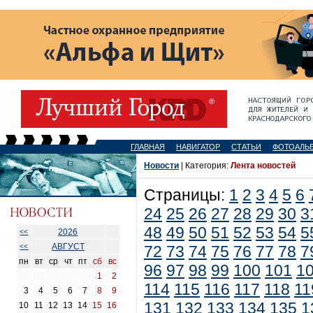
ГЛАВНАЯ
НАВИГАТОР
СТАТЬИ
ФОТОАЛЬ
Новости
| Категория:
Лента новостей
Страницы:
1
2
3
4
5
6
24
25
26
27
28
29
30
3
48
49
50
51
52
53
54
5
2026
<<
АВГУСТ
<<
72
73
74
75
76
77
78
7
пн
вт
ср
чт
пт
сб
вс
96
97
98
99
100
101
1
1
2
114
115
116
117
118
11
3
4
5
6
7
8
9
131
132
133
134
135
1
10
11
12
13
14
15
16