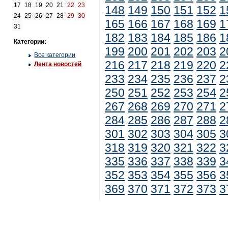
17
18
19
20
21
22
23
148
149
150
151
152
1
24
25
26
27
28
29
30
165
166
167
168
169
1
31
182
183
184
185
186
1
Категории:
199
200
201
202
203
2
Все категории
216
217
218
219
220
2
Лента новостей
233
234
235
236
237
2
250
251
252
253
254
2
267
268
269
270
271
2
284
285
286
287
288
2
301
302
303
304
305
3
318
319
320
321
322
3
335
336
337
338
339
3
352
353
354
355
356
3
369
370
371
372
373
3