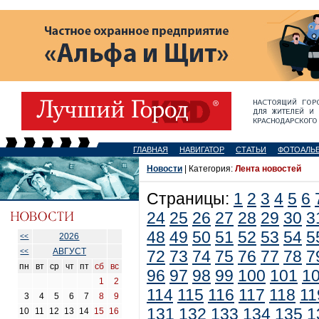
ГЛАВНАЯ
НАВИГАТОР
СТАТЬИ
ФОТОАЛЬ
Новости
| Категория:
Лента новостей
Страницы:
1
2
3
4
5
6
24
25
26
27
28
29
30
3
48
49
50
51
52
53
54
5
2026
<<
АВГУСТ
<<
72
73
74
75
76
77
78
7
пн
вт
ср
чт
пт
сб
вс
96
97
98
99
100
101
1
1
2
114
115
116
117
118
11
3
4
5
6
7
8
9
131
132
133
134
135
1
10
11
12
13
14
15
16