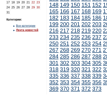
17
18
19
20
21
22
23
148
149
150
151
152
1
24
25
26
27
28
29
30
165
166
167
168
169
1
31
182
183
184
185
186
1
Категории:
199
200
201
202
203
2
Все категории
216
217
218
219
220
2
Лента новостей
233
234
235
236
237
2
250
251
252
253
254
2
267
268
269
270
271
2
284
285
286
287
288
2
301
302
303
304
305
3
318
319
320
321
322
3
335
336
337
338
339
3
352
353
354
355
356
3
369
370
371
372
373