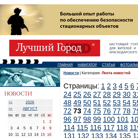
ГЛАВНАЯ
НАВИГАТОР
СТАТЬИ
ФОТОАЛЬ
Новости
| Категория:
Лента новостей
Страницы:
1
2
3
4
5
6
24
25
26
27
28
29
30
3
48
49
50
51
52
53
54
5
2026
<<
АВГУСТ
<<
72
73
74
75
76
77
78
7
пн
вт
ср
чт
пт
сб
вс
96
97
98
99
100
101
1
1
2
114
115
116
117
118
11
3
4
5
6
7
8
9
131
132
133
134
135
1
10
11
12
13
14
15
16