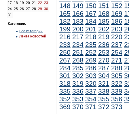
17
18
19
20
21
22
23
148
149
150
151
152
1
24
25
26
27
28
29
30
165
166
167
168
169
1
31
182
183
184
185
186
1
Категории:
199
200
201
202
203
2
Все категории
216
217
218
219
220
2
Лента новостей
233
234
235
236
237
2
250
251
252
253
254
2
267
268
269
270
271
2
284
285
286
287
288
2
301
302
303
304
305
3
318
319
320
321
322
3
335
336
337
338
339
3
352
353
354
355
356
3
369
370
371
372
373