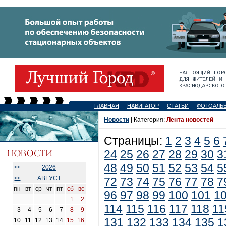
ГЛАВНАЯ
НАВИГАТОР
СТАТЬИ
ФОТОАЛЬ
Новости
| Категория:
Лента новостей
Страницы:
1
2
3
4
5
6
24
25
26
27
28
29
30
3
48
49
50
51
52
53
54
5
2026
<<
АВГУСТ
<<
72
73
74
75
76
77
78
7
пн
вт
ср
чт
пт
сб
вс
96
97
98
99
100
101
1
1
2
114
115
116
117
118
11
3
4
5
6
7
8
9
131
132
133
134
135
1
10
11
12
13
14
15
16