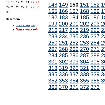
17
18
19
20
21
22
23
148
149
150
151
152
1
24
25
26
27
28
29
30
165
166
167
168
169
1
31
182
183
184
185
186
1
Категории:
199
200
201
202
203
2
Все категории
216
217
218
219
220
2
Лента новостей
233
234
235
236
237
2
250
251
252
253
254
2
267
268
269
270
271
2
284
285
286
287
288
2
301
302
303
304
305
3
318
319
320
321
322
3
335
336
337
338
339
3
352
353
354
355
356
3
369
370
371
372
373