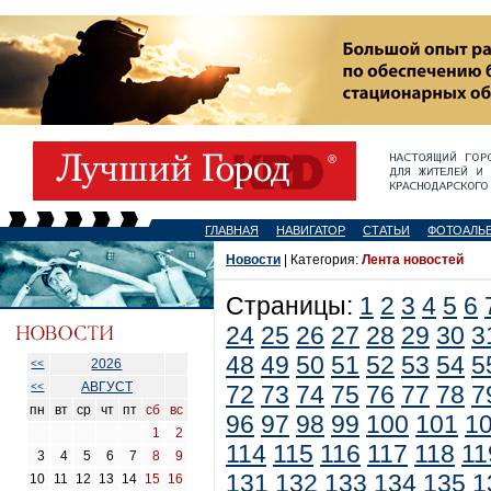
ГЛАВНАЯ
НАВИГАТОР
СТАТЬИ
ФОТОАЛЬ
Новости
| Категория:
Лента новостей
Страницы:
1
2
3
4
5
6
24
25
26
27
28
29
30
3
48
49
50
51
52
53
54
5
2026
<<
АВГУСТ
<<
72
73
74
75
76
77
78
7
пн
вт
ср
чт
пт
сб
вс
96
97
98
99
100
101
1
1
2
114
115
116
117
118
11
3
4
5
6
7
8
9
131
132
133
134
135
1
10
11
12
13
14
15
16