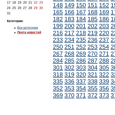
17
18
19
20
21
22
23
148
149
150
151
152
1
24
25
26
27
28
29
30
165
166
167
168
169
1
31
182
183
184
185
186
1
Категории:
199
200
201
202
203
2
Все категории
216
217
218
219
220
2
Лента новостей
233
234
235
236
237
2
250
251
252
253
254
2
267
268
269
270
271
2
284
285
286
287
288
2
301
302
303
304
305
3
318
319
320
321
322
3
335
336
337
338
339
3
352
353
354
355
356
3
369
370
371
372
373
3