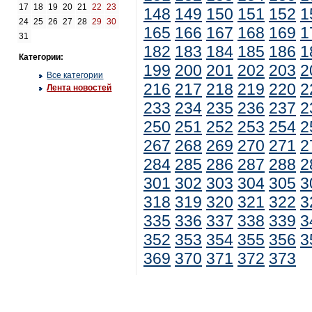
17
18
19
20
21
22
23
148
149
150
151
152
1
24
25
26
27
28
29
30
165
166
167
168
169
1
31
182
183
184
185
186
1
Категории:
199
200
201
202
203
2
Все категории
216
217
218
219
220
2
Лента новостей
233
234
235
236
237
2
250
251
252
253
254
2
267
268
269
270
271
2
284
285
286
287
288
2
301
302
303
304
305
3
318
319
320
321
322
3
335
336
337
338
339
3
352
353
354
355
356
3
369
370
371
372
373