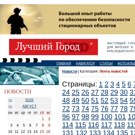
ГЛАВНАЯ
НАВИГАТОР
СТАТЬИ
ФОТОАЛЬ
Новости
| Категория:
Лента новостей
Страницы:
1
2
3
4
5
6
24
25
26
27
28
29
30
3
48
49
50
51
52
53
54
5
2026
<<
АВГУСТ
<<
72
73
74
75
76
77
78
7
пн
вт
ср
чт
пт
сб
вс
96
97
98
99
100
101
1
1
2
114
115
116
117
118
11
3
4
5
6
7
8
9
131
132
133
134
135
1
10
11
12
13
14
15
16