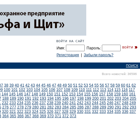
Имя:
Пароль:
Регистрация
|
Забыли пароль?
ПОИСК
Всего новостей: 36596
37
38
39
40
41
42
43
44
45
46
47
48
49
50
51
52
53
54
55
56
57
58
59
60
61
62
99
100
101
102
103
104
105
106
107
108
109
110
111
112
113
114
115
116
117
3
144
145
146
147
148
149
150
151
152
153
154
155
156
157
158
159
160
161
7
188
189
190
191
192
193
194
195
196
197
198
199
200
201
202
203
204
205
1
232
233
234
235
236
237
238
239
240
241
242
243
244
245
246
247
248
249
5
276
277
278
279
280
281
282
283
284
285
286
287
288
289
290
291
292
293
9
320
321
322
323
324
325
326
327
328
329
330
331
332
333
334
335
336
337
3
364
365
366
367
368
369
370
371
372
373