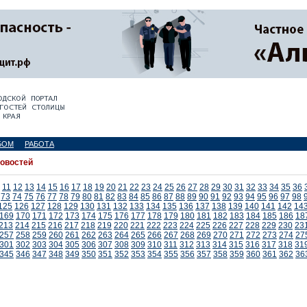
БОМ
РАБОТА
новостей
11
12
13
14
15
16
17
18
19
20
21
22
23
24
25
26
27
28
29
30
31
32
33
34
35
36
73
74
75
76
77
78
79
80
81
82
83
84
85
86
87
88
89
90
91
92
93
94
95
96
97
98
125
126
127
128
129
130
131
132
133
134
135
136
137
138
139
140
141
142
14
169
170
171
172
173
174
175
176
177
178
179
180
181
182
183
184
185
186
18
213
214
215
216
217
218
219
220
221
222
223
224
225
226
227
228
229
230
23
257
258
259
260
261
262
263
264
265
266
267
268
269
270
271
272
273
274
27
301
302
303
304
305
306
307
308
309
310
311
312
313
314
315
316
317
318
31
345
346
347
348
349
350
351
352
353
354
355
356
357
358
359
360
361
362
36