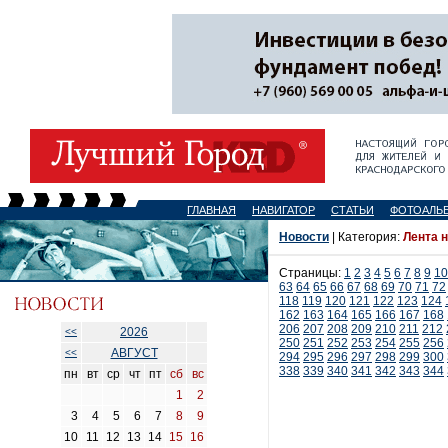
ГЛАВНАЯ
НАВИГАТОР
СТАТЬИ
ФОТОАЛЬ
Новости
| Категория:
Лента 
Страницы:
1
2
3
4
5
6
7
8
9
10
63
64
65
66
67
68
69
70
71
72
118
119
120
121
122
123
124
162
163
164
165
166
167
168
206
207
208
209
210
211
212
2026
<<
250
251
252
253
254
255
256
АВГУСТ
<<
294
295
296
297
298
299
300
338
339
340
341
342
343
344
пн
вт
ср
чт
пт
сб
вс
1
2
3
4
5
6
7
8
9
10
11
12
13
14
15
16