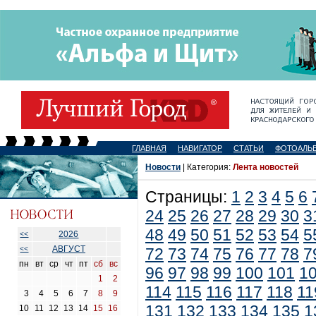
ГЛАВНАЯ
НАВИГАТОР
СТАТЬИ
ФОТОАЛЬ
Новости
| Категория:
Лента новостей
Страницы:
1
2
3
4
5
6
24
25
26
27
28
29
30
3
48
49
50
51
52
53
54
5
2026
<<
АВГУСТ
<<
72
73
74
75
76
77
78
7
пн
вт
ср
чт
пт
сб
вс
96
97
98
99
100
101
1
1
2
114
115
116
117
118
11
3
4
5
6
7
8
9
131
132
133
134
135
1
10
11
12
13
14
15
16