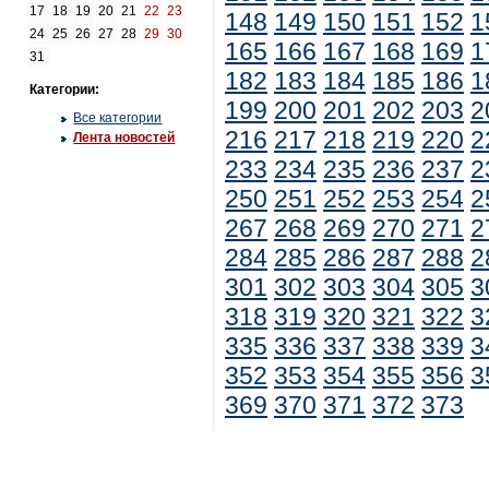
17
18
19
20
21
22
23
148
149
150
151
152
1
24
25
26
27
28
29
30
165
166
167
168
169
1
31
182
183
184
185
186
1
Категории:
199
200
201
202
203
2
Все категории
216
217
218
219
220
2
Лента новостей
233
234
235
236
237
2
250
251
252
253
254
2
267
268
269
270
271
2
284
285
286
287
288
2
301
302
303
304
305
3
318
319
320
321
322
3
335
336
337
338
339
3
352
353
354
355
356
3
369
370
371
372
373