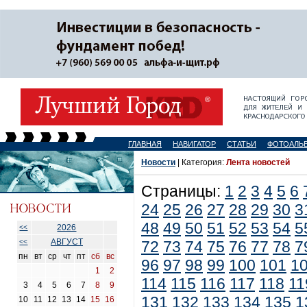
ГЛАВНАЯ
НАВИГАТОР
СТАТЬИ
ФОТОАЛЬ
Новости
| Категория:
Лента новостей
Страницы:
1
2
3
4
5
6
24
25
26
27
28
29
30
3
48
49
50
51
52
53
54
5
2026
<<
АВГУСТ
<<
72
73
74
75
76
77
78
7
пн
вт
ср
чт
пт
сб
вс
96
97
98
99
100
101
1
1
2
114
115
116
117
118
11
3
4
5
6
7
8
9
131
132
133
134
135
1
10
11
12
13
14
15
16