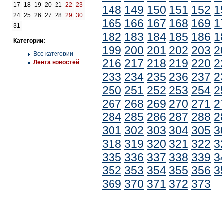
17
18
19
20
21
22
23
148
149
150
151
152
1
24
25
26
27
28
29
30
165
166
167
168
169
1
31
182
183
184
185
186
1
Категории:
199
200
201
202
203
2
Все категории
216
217
218
219
220
2
Лента новостей
233
234
235
236
237
2
250
251
252
253
254
2
267
268
269
270
271
2
284
285
286
287
288
2
301
302
303
304
305
3
318
319
320
321
322
3
335
336
337
338
339
3
352
353
354
355
356
3
369
370
371
372
373