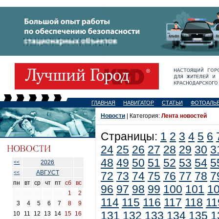
ГЛАВНАЯ
НАВИГАТОР
СТАТЬИ
ФОТОАЛЬ
Новости
| Категория:
Лента новостей
Страницы:
1
2
3
4
5
6
24
25
26
27
28
29
30
3
48
49
50
51
52
53
54
5
2026
<<
АВГУСТ
<<
72
73
74
75
76
77
78
7
пн
вт
ср
чт
пт
сб
вс
96
97
98
99
100
101
1
1
2
114
115
116
117
118
11
3
4
5
6
7
8
9
131
132
133
134
135
1
10
11
12
13
14
15
16