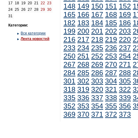
17
18
19
20
21
22
23
148
149
150
151
152
1
24
25
26
27
28
29
30
165
166
167
168
169
1
31
182
183
184
185
186
1
Категории:
199
200
201
202
203
2
Все категории
216
217
218
219
220
2
Лента новостей
233
234
235
236
237
2
250
251
252
253
254
2
267
268
269
270
271
2
284
285
286
287
288
2
301
302
303
304
305
3
318
319
320
321
322
3
335
336
337
338
339
3
352
353
354
355
356
3
369
370
371
372
373