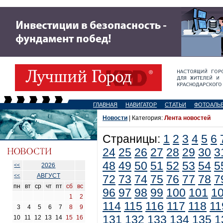
ГЛАВНАЯ
НАВИГАТОР
СТАТЬИ
ФОТОАЛЬ
Новости
| Категория:
Лента новостей
Страницы:
1
2
3
4
5
6
24
25
26
27
28
29
30
3
48
49
50
51
52
53
54
5
2026
<<
АВГУСТ
<<
72
73
74
75
76
77
78
7
пн
вт
ср
чт
пт
сб
вс
96
97
98
99
100
101
1
1
2
114
115
116
117
118
11
3
4
5
6
7
8
9
131
132
133
134
135
1
10
11
12
13
14
15
16