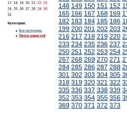
17
18
19
20
21
22
23
148
149
150
151
152
1
24
25
26
27
28
29
30
165
166
167
168
169
1
31
182
183
184
185
186
1
Категории:
199
200
201
202
203
2
Все категории
216
217
218
219
220
2
Лента новостей
233
234
235
236
237
2
250
251
252
253
254
2
267
268
269
270
271
2
284
285
286
287
288
2
301
302
303
304
305
3
318
319
320
321
322
3
335
336
337
338
339
3
352
353
354
355
356
3
369
370
371
372
373