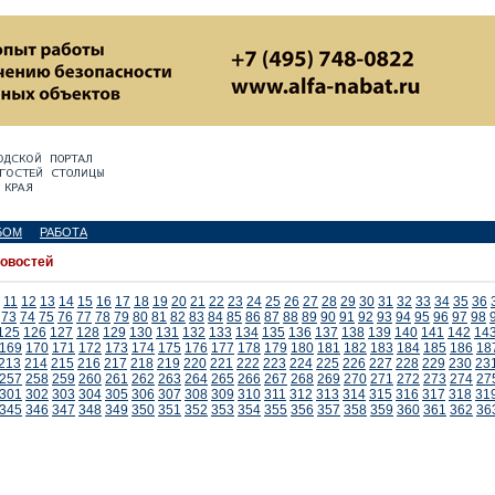
БОМ
РАБОТА
новостей
11
12
13
14
15
16
17
18
19
20
21
22
23
24
25
26
27
28
29
30
31
32
33
34
35
36
73
74
75
76
77
78
79
80
81
82
83
84
85
86
87
88
89
90
91
92
93
94
95
96
97
98
125
126
127
128
129
130
131
132
133
134
135
136
137
138
139
140
141
142
14
169
170
171
172
173
174
175
176
177
178
179
180
181
182
183
184
185
186
18
213
214
215
216
217
218
219
220
221
222
223
224
225
226
227
228
229
230
23
257
258
259
260
261
262
263
264
265
266
267
268
269
270
271
272
273
274
27
301
302
303
304
305
306
307
308
309
310
311
312
313
314
315
316
317
318
31
345
346
347
348
349
350
351
352
353
354
355
356
357
358
359
360
361
362
36