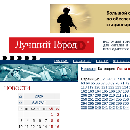
ГЛАВНАЯ
НАВИГАТОР
СТАТЬИ
ФОТОАЛЬ
Новости
| Категория:
Лента 
Страницы:
1
2
3
4
5
6
7
8
9
10
63
64
65
66
67
68
69
70
71
72
118
119
120
121
122
123
124
162
163
164
165
166
167
168
206
207
208
209
210
211
212
2026
<<
250
251
252
253
254
255
256
АВГУСТ
<<
294
295
296
297
298
299
300
338
339
340
341
342
343
344
пн
вт
ср
чт
пт
сб
вс
1
2
3
4
5
6
7
8
9
10
11
12
13
14
15
16