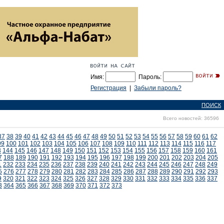
Имя:
Пароль:
Регистрация
|
Забыли пароль?
ПОИСК
Всего новостей: 36596
37
38
39
40
41
42
43
44
45
46
47
48
49
50
51
52
53
54
55
56
57
58
59
60
61
62
99
100
101
102
103
104
105
106
107
108
109
110
111
112
113
114
115
116
117
3
144
145
146
147
148
149
150
151
152
153
154
155
156
157
158
159
160
161
7
188
189
190
191
192
193
194
195
196
197
198
199
200
201
202
203
204
205
1
232
233
234
235
236
237
238
239
240
241
242
243
244
245
246
247
248
249
5
276
277
278
279
280
281
282
283
284
285
286
287
288
289
290
291
292
293
9
320
321
322
323
324
325
326
327
328
329
330
331
332
333
334
335
336
337
3
364
365
366
367
368
369
370
371
372
373