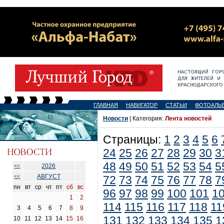
ГЛАВНАЯ
НАВИГАТОР
СТАТЬИ
ФОТОАЛЬ
Новости
| Категория:
Лента новостей
Страницы:
1
2
3
4
5
6
24
25
26
27
28
29
30
3
48
49
50
51
52
53
54
5
2026
<<
АВГУСТ
<<
72
73
74
75
76
77
78
7
пн
вт
ср
чт
пт
сб
вс
96
97
98
99
100
101
1
1
2
114
115
116
117
118
11
3
4
5
6
7
8
9
131
132
133
134
135
1
10
11
12
13
14
15
16