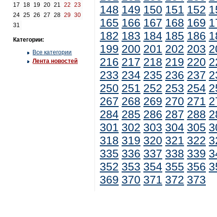
17
18
19
20
21
22
23
148
149
150
151
152
1
24
25
26
27
28
29
30
165
166
167
168
169
1
31
182
183
184
185
186
1
Категории:
199
200
201
202
203
2
Все категории
216
217
218
219
220
2
Лента новостей
233
234
235
236
237
2
250
251
252
253
254
2
267
268
269
270
271
2
284
285
286
287
288
2
301
302
303
304
305
3
318
319
320
321
322
3
335
336
337
338
339
3
352
353
354
355
356
3
369
370
371
372
373