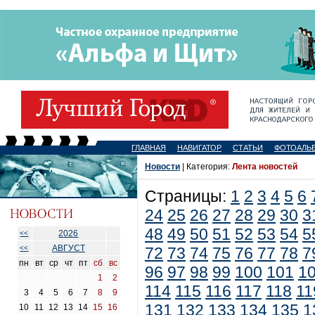
ГЛАВНАЯ
НАВИГАТОР
СТАТЬИ
ФОТОАЛЬ
Новости
| Категория:
Лента новостей
Страницы:
1
2
3
4
5
6
24
25
26
27
28
29
30
3
48
49
50
51
52
53
54
5
2026
<<
АВГУСТ
<<
72
73
74
75
76
77
78
7
пн
вт
ср
чт
пт
сб
вс
96
97
98
99
100
101
1
1
2
114
115
116
117
118
11
3
4
5
6
7
8
9
131
132
133
134
135
1
10
11
12
13
14
15
16