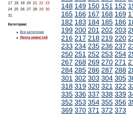
17
18
19
20
21
22
23
148
149
150
151
152
1
24
25
26
27
28
29
30
165
166
167
168
169
1
31
182
183
184
185
186
1
Категории:
199
200
201
202
203
2
Все категории
216
217
218
219
220
2
Лента новостей
233
234
235
236
237
2
250
251
252
253
254
2
267
268
269
270
271
2
284
285
286
287
288
2
301
302
303
304
305
3
318
319
320
321
322
3
335
336
337
338
339
3
352
353
354
355
356
3
369
370
371
372
373