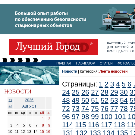
ГЛАВНАЯ
НАВИГАТОР
СТАТЬИ
ФОТОАЛЬ
Новости
| Категория:
Лента новостей
Страницы:
1
2
3
4
5
6
24
25
26
27
28
29
30
3
48
49
50
51
52
53
54
5
2026
<<
АВГУСТ
<<
72
73
74
75
76
77
78
7
пн
вт
ср
чт
пт
сб
вс
96
97
98
99
100
101
1
1
2
114
115
116
117
118
11
3
4
5
6
7
8
9
131
132
133
134
135
1
10
11
12
13
14
15
16