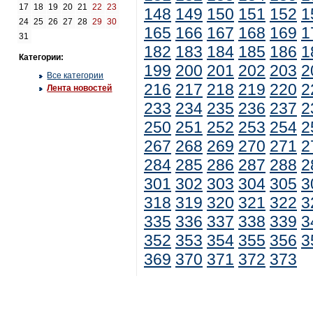
17
18
19
20
21
22
23
148
149
150
151
152
1
24
25
26
27
28
29
30
165
166
167
168
169
1
31
182
183
184
185
186
1
Категории:
199
200
201
202
203
2
Все категории
216
217
218
219
220
2
Лента новостей
233
234
235
236
237
2
250
251
252
253
254
2
267
268
269
270
271
2
284
285
286
287
288
2
301
302
303
304
305
3
318
319
320
321
322
3
335
336
337
338
339
3
352
353
354
355
356
3
369
370
371
372
373