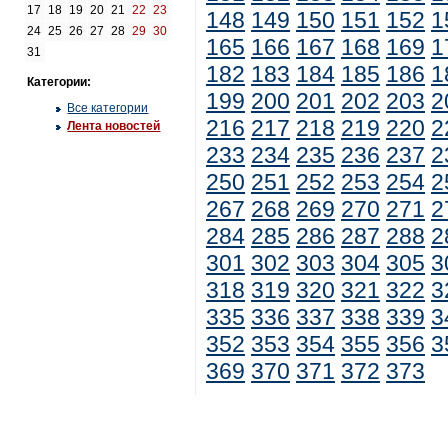
17
18
19
20
21
22
23
148
149
150
151
152
1
24
25
26
27
28
29
30
165
166
167
168
169
1
31
182
183
184
185
186
1
Категории:
199
200
201
202
203
2
Все категории
216
217
218
219
220
2
Лента новостей
233
234
235
236
237
2
250
251
252
253
254
2
267
268
269
270
271
2
284
285
286
287
288
2
301
302
303
304
305
3
318
319
320
321
322
3
335
336
337
338
339
3
352
353
354
355
356
3
369
370
371
372
373