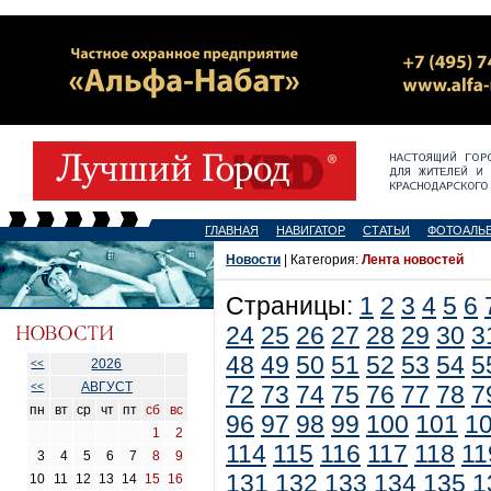
ГЛАВНАЯ
НАВИГАТОР
СТАТЬИ
ФОТОАЛЬ
Новости
| Категория:
Лента новостей
Страницы:
1
2
3
4
5
6
24
25
26
27
28
29
30
3
48
49
50
51
52
53
54
5
2026
<<
АВГУСТ
<<
72
73
74
75
76
77
78
7
пн
вт
ср
чт
пт
сб
вс
96
97
98
99
100
101
1
1
2
114
115
116
117
118
11
3
4
5
6
7
8
9
131
132
133
134
135
1
10
11
12
13
14
15
16