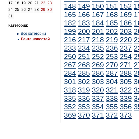
17
18
19
20
21
22
23
148
149
150
151
152
1
24
25
26
27
28
29
30
165
166
167
168
169
1
31
182
183
184
185
186
1
Категории:
199
200
201
202
203
2
Все категории
216
217
218
219
220
2
Лента новостей
233
234
235
236
237
2
250
251
252
253
254
2
267
268
269
270
271
2
284
285
286
287
288
2
301
302
303
304
305
3
318
319
320
321
322
3
335
336
337
338
339
3
352
353
354
355
356
3
369
370
371
372
373