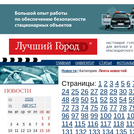
ГЛАВНАЯ
НАВИГАТОР
СТАТЬИ
ФОТОАЛЬ
Новости
| Категория:
Лента новостей
Страницы:
1
2
3
4
5
6
24
25
26
27
28
29
30
3
48
49
50
51
52
53
54
5
2026
<<
АВГУСТ
<<
72
73
74
75
76
77
78
7
пн
вт
ср
чт
пт
сб
вс
96
97
98
99
100
101
1
1
2
114
115
116
117
118
11
3
4
5
6
7
8
9
131
132
133
134
135
1
10
11
12
13
14
15
16