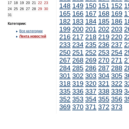
17
18
19
20
21
22
23
148
149
150
151
152
1
24
25
26
27
28
29
30
165
166
167
168
169
1
31
182
183
184
185
186
1
Категории:
199
200
201
202
203
2
Все категории
216
217
218
219
220
2
Лента новостей
233
234
235
236
237
2
250
251
252
253
254
2
267
268
269
270
271
2
284
285
286
287
288
2
301
302
303
304
305
3
318
319
320
321
322
3
335
336
337
338
339
3
352
353
354
355
356
3
369
370
371
372
373