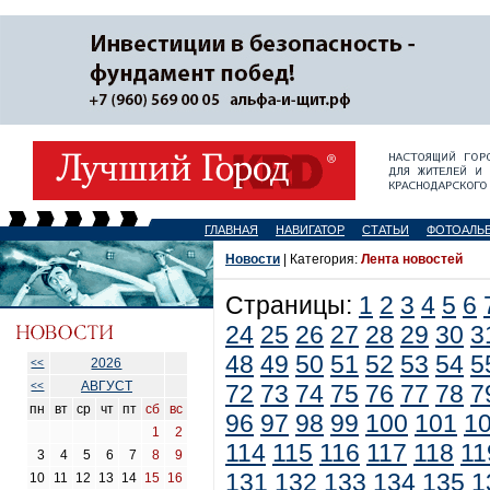
ГЛАВНАЯ
НАВИГАТОР
СТАТЬИ
ФОТОАЛЬ
Новости
| Категория:
Лента новостей
Страницы:
1
2
3
4
5
6
24
25
26
27
28
29
30
3
48
49
50
51
52
53
54
5
2026
<<
АВГУСТ
<<
72
73
74
75
76
77
78
7
пн
вт
ср
чт
пт
сб
вс
96
97
98
99
100
101
1
1
2
114
115
116
117
118
11
3
4
5
6
7
8
9
131
132
133
134
135
1
10
11
12
13
14
15
16