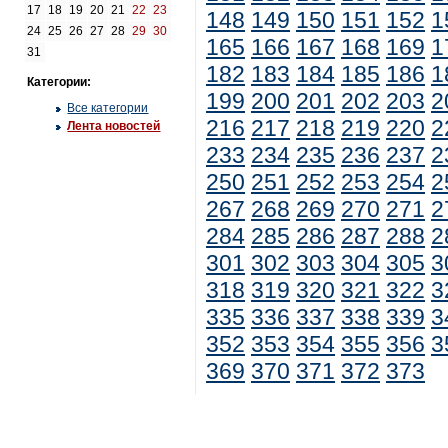
17
18
19
20
21
22
23
148
149
150
151
152
1
24
25
26
27
28
29
30
165
166
167
168
169
1
31
182
183
184
185
186
1
Категории:
199
200
201
202
203
2
Все категории
216
217
218
219
220
2
Лента новостей
233
234
235
236
237
2
250
251
252
253
254
2
267
268
269
270
271
2
284
285
286
287
288
2
301
302
303
304
305
3
318
319
320
321
322
3
335
336
337
338
339
3
352
353
354
355
356
3
369
370
371
372
373