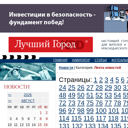
ГЛАВНАЯ
НАВИГАТОР
СТАТЬИ
ФОТОАЛЬ
Новости
| Категория:
Лента новостей
Страницы:
1
2
3
4
5
6
24
25
26
27
28
29
30
3
48
49
50
51
52
53
54
5
2026
<<
АВГУСТ
<<
72
73
74
75
76
77
78
7
пн
вт
ср
чт
пт
сб
вс
96
97
98
99
100
101
1
1
2
114
115
116
117
118
11
3
4
5
6
7
8
9
131
132
133
134
135
1
10
11
12
13
14
15
16