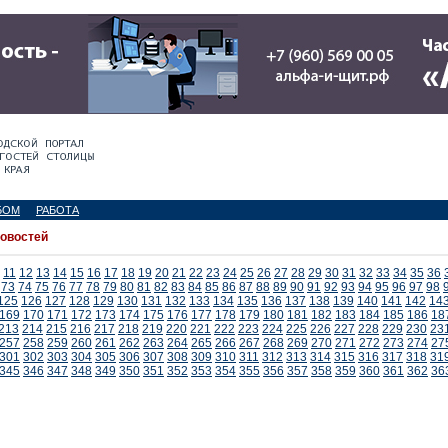
БОМ
РАБОТА
новостей
11
12
13
14
15
16
17
18
19
20
21
22
23
24
25
26
27
28
29
30
31
32
33
34
35
36
73
74
75
76
77
78
79
80
81
82
83
84
85
86
87
88
89
90
91
92
93
94
95
96
97
98
125
126
127
128
129
130
131
132
133
134
135
136
137
138
139
140
141
142
14
169
170
171
172
173
174
175
176
177
178
179
180
181
182
183
184
185
186
18
213
214
215
216
217
218
219
220
221
222
223
224
225
226
227
228
229
230
23
257
258
259
260
261
262
263
264
265
266
267
268
269
270
271
272
273
274
27
301
302
303
304
305
306
307
308
309
310
311
312
313
314
315
316
317
318
31
345
346
347
348
349
350
351
352
353
354
355
356
357
358
359
360
361
362
36