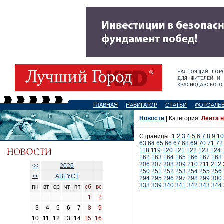
ГЛАВНАЯ
НАВИГАТОР
СТАТЬИ
ФОТОАЛЬ
Новости
| Категория:
Лента 
Страницы:
1
2
3
4
5
6
7
8
9
10
63
64
65
66
67
68
69
70
71
72
118
119
120
121
122
123
124
162
163
164
165
166
167
168
206
207
208
209
210
211
212
2026
<<
250
251
252
253
254
255
256
АВГУСТ
<<
294
295
296
297
298
299
300
338
339
340
341
342
343
344
пн
вт
ср
чт
пт
сб
вс
1
2
3
4
5
6
7
8
9
10
11
12
13
14
15
16