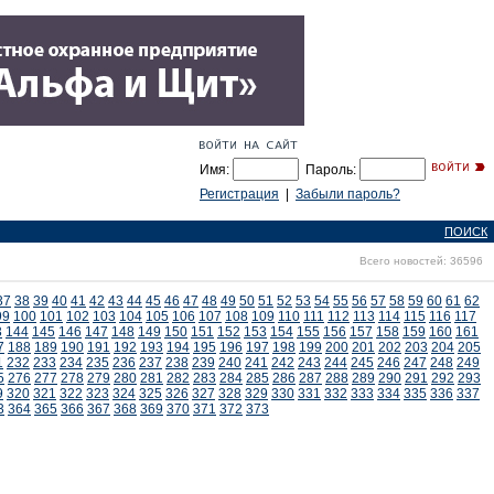
Имя:
Пароль:
Регистрация
|
Забыли пароль?
ПОИСК
Всего новостей: 36596
37
38
39
40
41
42
43
44
45
46
47
48
49
50
51
52
53
54
55
56
57
58
59
60
61
62
99
100
101
102
103
104
105
106
107
108
109
110
111
112
113
114
115
116
117
3
144
145
146
147
148
149
150
151
152
153
154
155
156
157
158
159
160
161
7
188
189
190
191
192
193
194
195
196
197
198
199
200
201
202
203
204
205
1
232
233
234
235
236
237
238
239
240
241
242
243
244
245
246
247
248
249
5
276
277
278
279
280
281
282
283
284
285
286
287
288
289
290
291
292
293
9
320
321
322
323
324
325
326
327
328
329
330
331
332
333
334
335
336
337
3
364
365
366
367
368
369
370
371
372
373