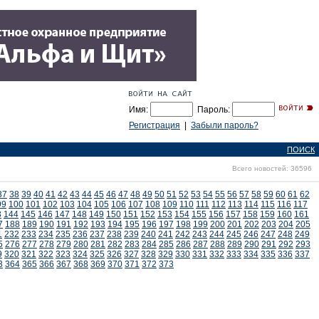
Имя:
Пароль:
Регистрация
|
Забыли пароль?
ПОИСК
Всего новостей: 36596
37
38
39
40
41
42
43
44
45
46
47
48
49
50
51
52
53
54
55
56
57
58
59
60
61
62
99
100
101
102
103
104
105
106
107
108
109
110
111
112
113
114
115
116
117
3
144
145
146
147
148
149
150
151
152
153
154
155
156
157
158
159
160
161
7
188
189
190
191
192
193
194
195
196
197
198
199
200
201
202
203
204
205
1
232
233
234
235
236
237
238
239
240
241
242
243
244
245
246
247
248
249
5
276
277
278
279
280
281
282
283
284
285
286
287
288
289
290
291
292
293
9
320
321
322
323
324
325
326
327
328
329
330
331
332
333
334
335
336
337
3
364
365
366
367
368
369
370
371
372
373