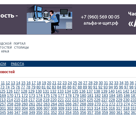
БОМ
РАБОТА
новостей
11
12
13
14
15
16
17
18
19
20
21
22
23
24
25
26
27
28
29
30
31
32
33
34
35
36
73
74
75
76
77
78
79
80
81
82
83
84
85
86
87
88
89
90
91
92
93
94
95
96
97
98
125
126
127
128
129
130
131
132
133
134
135
136
137
138
139
140
141
142
14
169
170
171
172
173
174
175
176
177
178
179
180
181
182
183
184
185
186
18
213
214
215
216
217
218
219
220
221
222
223
224
225
226
227
228
229
230
23
257
258
259
260
261
262
263
264
265
266
267
268
269
270
271
272
273
274
27
301
302
303
304
305
306
307
308
309
310
311
312
313
314
315
316
317
318
31
345
346
347
348
349
350
351
352
353
354
355
356
357
358
359
360
361
362
36