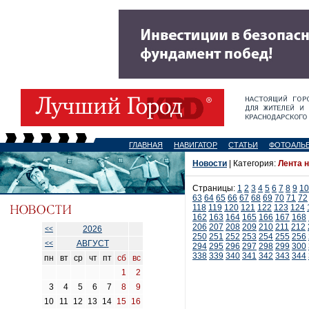
ГЛАВНАЯ
НАВИГАТОР
СТАТЬИ
ФОТОАЛЬ
Новости
| Категория:
Лента 
Страницы:
1
2
3
4
5
6
7
8
9
10
63
64
65
66
67
68
69
70
71
72
118
119
120
121
122
123
124
162
163
164
165
166
167
168
206
207
208
209
210
211
212
2026
<<
250
251
252
253
254
255
256
АВГУСТ
<<
294
295
296
297
298
299
300
338
339
340
341
342
343
344
пн
вт
ср
чт
пт
сб
вс
1
2
3
4
5
6
7
8
9
10
11
12
13
14
15
16