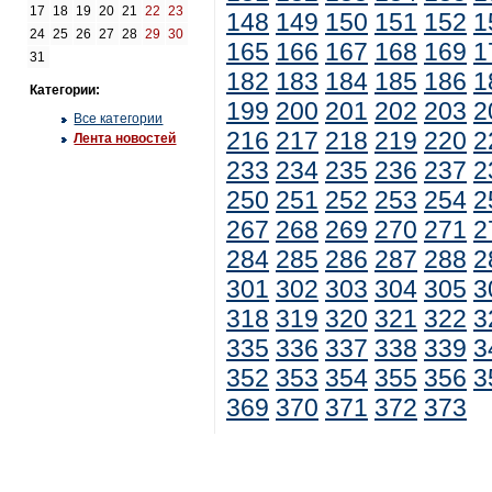
17
18
19
20
21
22
23
148
149
150
151
152
1
24
25
26
27
28
29
30
165
166
167
168
169
1
31
182
183
184
185
186
1
Категории:
199
200
201
202
203
2
Все категории
216
217
218
219
220
2
Лента новостей
233
234
235
236
237
2
250
251
252
253
254
2
267
268
269
270
271
2
284
285
286
287
288
2
301
302
303
304
305
3
318
319
320
321
322
3
335
336
337
338
339
3
352
353
354
355
356
3
369
370
371
372
373