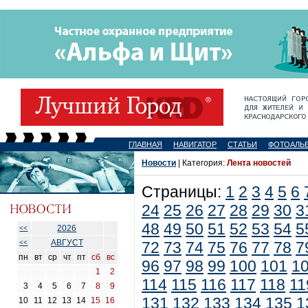
ГЛАВНАЯ
НАВИГАТОР
СТАТЬИ
ФОТОАЛЬ
Новости
| Категория:
Лента новостей
Страницы:
1
2
3
4
5
6
24
25
26
27
28
29
30
3
48
49
50
51
52
53
54
5
2026
<<
АВГУСТ
<<
72
73
74
75
76
77
78
7
пн
вт
ср
чт
пт
сб
вс
96
97
98
99
100
101
1
1
2
114
115
116
117
118
11
3
4
5
6
7
8
9
131
132
133
134
135
1
10
11
12
13
14
15
16