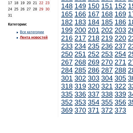
17
18
19
20
21
22
23
148
149
150
151
152
1
24
25
26
27
28
29
30
165
166
167
168
169
1
31
182
183
184
185
186
1
Категории:
199
200
201
202
203
2
Все категории
216
217
218
219
220
2
Лента новостей
233
234
235
236
237
2
250
251
252
253
254
2
267
268
269
270
271
2
284
285
286
287
288
2
301
302
303
304
305
3
318
319
320
321
322
3
335
336
337
338
339
3
352
353
354
355
356
3
369
370
371
372
373