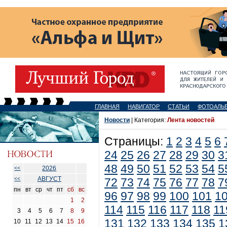
ГЛАВНАЯ
НАВИГАТОР
СТАТЬИ
ФОТОАЛЬ
Новости
| Категория:
Лента новостей
Страницы:
1
2
3
4
5
6
24
25
26
27
28
29
30
3
48
49
50
51
52
53
54
5
2026
<<
АВГУСТ
<<
72
73
74
75
76
77
78
7
пн
вт
ср
чт
пт
сб
вс
96
97
98
99
100
101
1
1
2
114
115
116
117
118
11
3
4
5
6
7
8
9
131
132
133
134
135
1
10
11
12
13
14
15
16