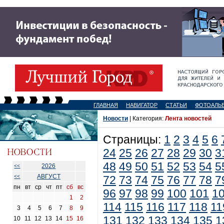
ГЛАВНАЯ
НАВИГАТОР
СТАТЬИ
ФОТОАЛЬ
Новости
| Категория:
Лента новостей
Страницы:
1
2
3
4
5
6
24
25
26
27
28
29
30
3
48
49
50
51
52
53
54
5
2026
<<
АВГУСТ
<<
72
73
74
75
76
77
78
7
пн
вт
ср
чт
пт
сб
вс
96
97
98
99
100
101
1
1
2
114
115
116
117
118
11
3
4
5
6
7
8
9
131
132
133
134
135
1
10
11
12
13
14
15
16