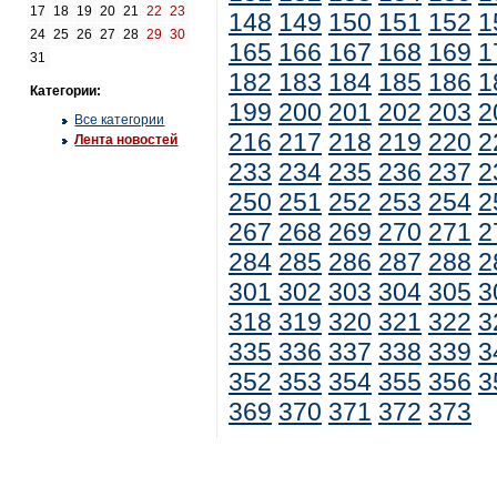
17
18
19
20
21
22
23
148
149
150
151
152
1
24
25
26
27
28
29
30
165
166
167
168
169
1
31
182
183
184
185
186
1
Категории:
199
200
201
202
203
2
Все категории
216
217
218
219
220
2
Лента новостей
233
234
235
236
237
2
250
251
252
253
254
2
267
268
269
270
271
2
284
285
286
287
288
2
301
302
303
304
305
3
318
319
320
321
322
3
335
336
337
338
339
3
352
353
354
355
356
3
369
370
371
372
373