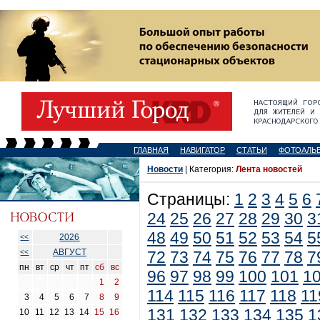
ГЛАВНАЯ
НАВИГАТОР
СТАТЬИ
ФОТОАЛЬ
Новости
| Категория:
Лента новостей
Страницы:
1
2
3
4
5
6
24
25
26
27
28
29
30
3
48
49
50
51
52
53
54
5
2026
<<
АВГУСТ
<<
72
73
74
75
76
77
78
7
пн
вт
ср
чт
пт
сб
вс
96
97
98
99
100
101
1
1
2
114
115
116
117
118
11
3
4
5
6
7
8
9
131
132
133
134
135
1
10
11
12
13
14
15
16