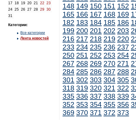
17
18
19
20
21
22
23
148
149
150
151
152
1
24
25
26
27
28
29
30
165
166
167
168
169
1
31
182
183
184
185
186
1
Категории:
199
200
201
202
203
2
Все категории
216
217
218
219
220
2
Лента новостей
233
234
235
236
237
2
250
251
252
253
254
2
267
268
269
270
271
2
284
285
286
287
288
2
301
302
303
304
305
3
318
319
320
321
322
3
335
336
337
338
339
3
352
353
354
355
356
3
369
370
371
372
373