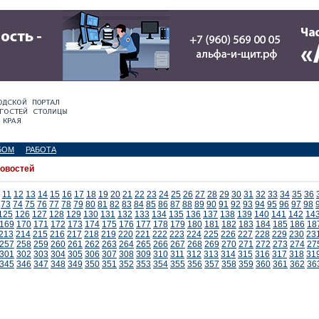
БОМ
РАБОТА
новостей
11
12
13
14
15
16
17
18
19
20
21
22
23
24
25
26
27
28
29
30
31
32
33
34
35
36
73
74
75
76
77
78
79
80
81
82
83
84
85
86
87
88
89
90
91
92
93
94
95
96
97
98
125
126
127
128
129
130
131
132
133
134
135
136
137
138
139
140
141
142
14
169
170
171
172
173
174
175
176
177
178
179
180
181
182
183
184
185
186
18
213
214
215
216
217
218
219
220
221
222
223
224
225
226
227
228
229
230
23
257
258
259
260
261
262
263
264
265
266
267
268
269
270
271
272
273
274
27
301
302
303
304
305
306
307
308
309
310
311
312
313
314
315
316
317
318
31
345
346
347
348
349
350
351
352
353
354
355
356
357
358
359
360
361
362
36