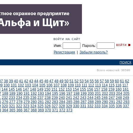
Имя:
Пароль:
Регистрация
|
Забыли пароль?
ПОИСК
Всего новостей: 36596
37
38
39
40
41
42
43
44
45
46
47
48
49
50
51
52
53
54
55
56
57
58
59
60
61
62
99
100
101
102
103
104
105
106
107
108
109
110
111
112
113
114
115
116
117
3
144
145
146
147
148
149
150
151
152
153
154
155
156
157
158
159
160
161
7
188
189
190
191
192
193
194
195
196
197
198
199
200
201
202
203
204
205
1
232
233
234
235
236
237
238
239
240
241
242
243
244
245
246
247
248
249
5
276
277
278
279
280
281
282
283
284
285
286
287
288
289
290
291
292
293
9
320
321
322
323
324
325
326
327
328
329
330
331
332
333
334
335
336
337
3
364
365
366
367
368
369
370
371
372
373