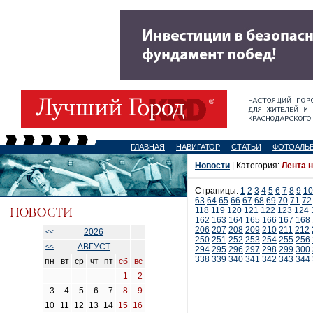
ГЛАВНАЯ
НАВИГАТОР
СТАТЬИ
ФОТОАЛЬ
Новости
| Категория:
Лента 
Страницы:
1
2
3
4
5
6
7
8
9
10
63
64
65
66
67
68
69
70
71
72
118
119
120
121
122
123
124
162
163
164
165
166
167
168
206
207
208
209
210
211
212
2026
<<
250
251
252
253
254
255
256
АВГУСТ
<<
294
295
296
297
298
299
300
338
339
340
341
342
343
344
пн
вт
ср
чт
пт
сб
вс
1
2
3
4
5
6
7
8
9
10
11
12
13
14
15
16