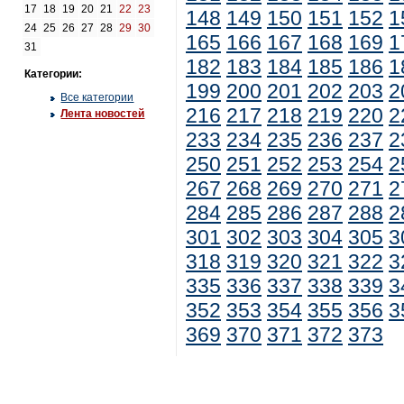
17
18
19
20
21
22
23
148
149
150
151
152
1
24
25
26
27
28
29
30
165
166
167
168
169
1
31
182
183
184
185
186
1
Категории:
199
200
201
202
203
2
Все категории
216
217
218
219
220
2
Лента новостей
233
234
235
236
237
2
250
251
252
253
254
2
267
268
269
270
271
2
284
285
286
287
288
2
301
302
303
304
305
3
318
319
320
321
322
3
335
336
337
338
339
3
352
353
354
355
356
3
369
370
371
372
373