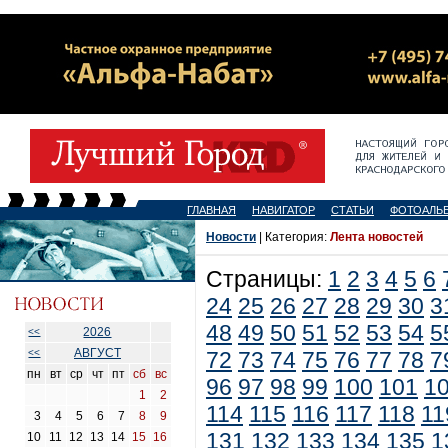
ГЛАВНАЯ
НАВИГАТОР
СТАТЬИ
ФОТОАЛЬ
Новости
| Категория:
Лента новостей
Страницы:
1
2
3
4
5
6
24
25
26
27
28
29
30
3
48
49
50
51
52
53
54
5
2026
<<
АВГУСТ
<<
72
73
74
75
76
77
78
7
пн
вт
ср
чт
пт
сб
вс
96
97
98
99
100
101
1
1
2
114
115
116
117
118
11
3
4
5
6
7
8
9
131
132
133
134
135
1
10
11
12
13
14
15
16