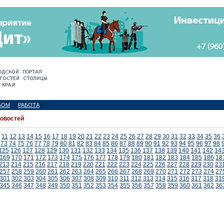
БОМ
РАБОТА
новостей
11
12
13
14
15
16
17
18
19
20
21
22
23
24
25
26
27
28
29
30
31
32
33
34
35
36
73
74
75
76
77
78
79
80
81
82
83
84
85
86
87
88
89
90
91
92
93
94
95
96
97
98
125
126
127
128
129
130
131
132
133
134
135
136
137
138
139
140
141
142
14
169
170
171
172
173
174
175
176
177
178
179
180
181
182
183
184
185
186
18
213
214
215
216
217
218
219
220
221
222
223
224
225
226
227
228
229
230
23
257
258
259
260
261
262
263
264
265
266
267
268
269
270
271
272
273
274
27
301
302
303
304
305
306
307
308
309
310
311
312
313
314
315
316
317
318
31
345
346
347
348
349
350
351
352
353
354
355
356
357
358
359
360
361
362
36