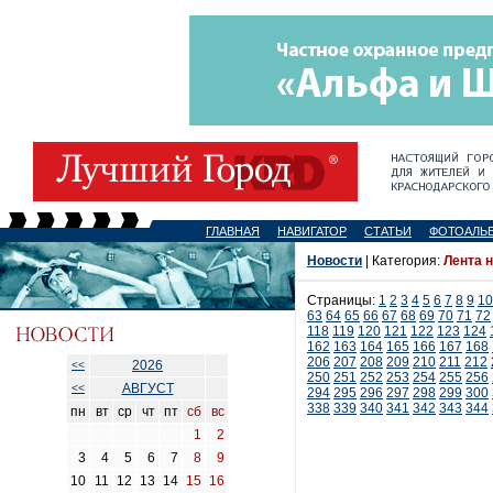
ГЛАВНАЯ
НАВИГАТОР
СТАТЬИ
ФОТОАЛЬ
Новости
| Категория:
Лента 
Страницы:
1
2
3
4
5
6
7
8
9
10
63
64
65
66
67
68
69
70
71
72
118
119
120
121
122
123
124
162
163
164
165
166
167
168
206
207
208
209
210
211
212
2026
<<
250
251
252
253
254
255
256
АВГУСТ
<<
294
295
296
297
298
299
300
338
339
340
341
342
343
344
пн
вт
ср
чт
пт
сб
вс
1
2
3
4
5
6
7
8
9
10
11
12
13
14
15
16