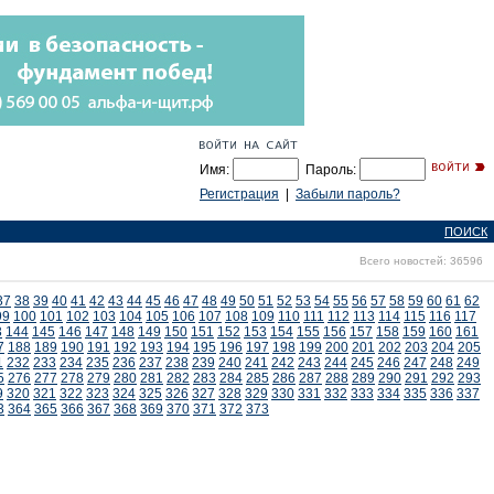
Имя:
Пароль:
Регистрация
|
Забыли пароль?
ПОИСК
Всего новостей: 36596
37
38
39
40
41
42
43
44
45
46
47
48
49
50
51
52
53
54
55
56
57
58
59
60
61
62
99
100
101
102
103
104
105
106
107
108
109
110
111
112
113
114
115
116
117
3
144
145
146
147
148
149
150
151
152
153
154
155
156
157
158
159
160
161
7
188
189
190
191
192
193
194
195
196
197
198
199
200
201
202
203
204
205
1
232
233
234
235
236
237
238
239
240
241
242
243
244
245
246
247
248
249
5
276
277
278
279
280
281
282
283
284
285
286
287
288
289
290
291
292
293
9
320
321
322
323
324
325
326
327
328
329
330
331
332
333
334
335
336
337
3
364
365
366
367
368
369
370
371
372
373