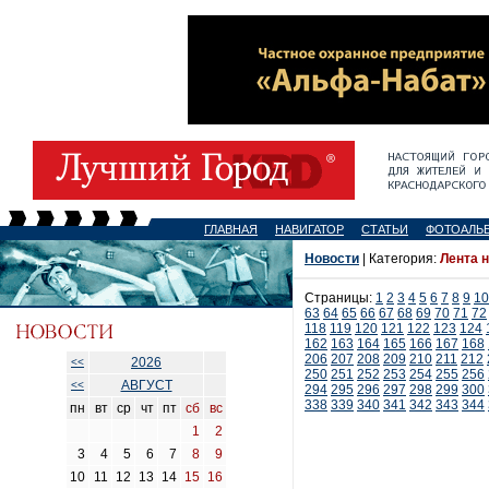
ГЛАВНАЯ
НАВИГАТОР
СТАТЬИ
ФОТОАЛЬ
Новости
| Категория:
Лента 
Страницы:
1
2
3
4
5
6
7
8
9
10
63
64
65
66
67
68
69
70
71
72
118
119
120
121
122
123
124
162
163
164
165
166
167
168
206
207
208
209
210
211
212
2026
<<
250
251
252
253
254
255
256
АВГУСТ
<<
294
295
296
297
298
299
300
338
339
340
341
342
343
344
пн
вт
ср
чт
пт
сб
вс
1
2
3
4
5
6
7
8
9
10
11
12
13
14
15
16