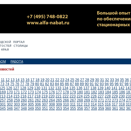
БОМ
РАБОТА
новостей
11
12
13
14
15
16
17
18
19
20
21
22
23
24
25
26
27
28
29
30
31
32
33
34
35
36
73
74
75
76
77
78
79
80
81
82
83
84
85
86
87
88
89
90
91
92
93
94
95
96
97
98
125
126
127
128
129
130
131
132
133
134
135
136
137
138
139
140
141
142
14
169
170
171
172
173
174
175
176
177
178
179
180
181
182
183
184
185
186
18
213
214
215
216
217
218
219
220
221
222
223
224
225
226
227
228
229
230
23
257
258
259
260
261
262
263
264
265
266
267
268
269
270
271
272
273
274
27
301
302
303
304
305
306
307
308
309
310
311
312
313
314
315
316
317
318
31
345
346
347
348
349
350
351
352
353
354
355
356
357
358
359
360
361
362
36