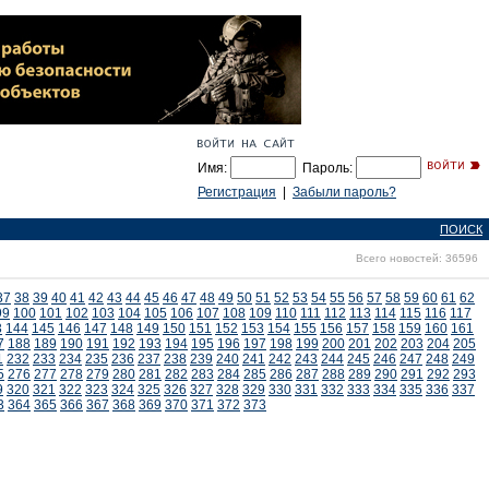
Имя:
Пароль:
Регистрация
|
Забыли пароль?
ПОИСК
Всего новостей: 36596
37
38
39
40
41
42
43
44
45
46
47
48
49
50
51
52
53
54
55
56
57
58
59
60
61
62
99
100
101
102
103
104
105
106
107
108
109
110
111
112
113
114
115
116
117
3
144
145
146
147
148
149
150
151
152
153
154
155
156
157
158
159
160
161
7
188
189
190
191
192
193
194
195
196
197
198
199
200
201
202
203
204
205
1
232
233
234
235
236
237
238
239
240
241
242
243
244
245
246
247
248
249
5
276
277
278
279
280
281
282
283
284
285
286
287
288
289
290
291
292
293
9
320
321
322
323
324
325
326
327
328
329
330
331
332
333
334
335
336
337
3
364
365
366
367
368
369
370
371
372
373