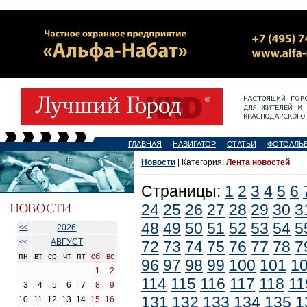
ГЛАВНАЯ
НАВИГАТОР
СТАТЬИ
ФОТОАЛЬ
Новости
| Категория:
Лента новостей
Страницы:
1
2
3
4
5
6
24
25
26
27
28
29
30
3
48
49
50
51
52
53
54
5
2026
<<
АВГУСТ
<<
72
73
74
75
76
77
78
7
пн
вт
ср
чт
пт
сб
вс
96
97
98
99
100
101
1
1
2
114
115
116
117
118
11
3
4
5
6
7
8
9
131
132
133
134
135
1
10
11
12
13
14
15
16