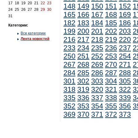
17
18
19
20
21
22
23
148
149
150
151
152
1
24
25
26
27
28
29
30
165
166
167
168
169
1
31
182
183
184
185
186
1
Категории:
199
200
201
202
203
2
Все категории
216
217
218
219
220
2
Лента новостей
233
234
235
236
237
2
250
251
252
253
254
2
267
268
269
270
271
2
284
285
286
287
288
2
301
302
303
304
305
3
318
319
320
321
322
3
335
336
337
338
339
3
352
353
354
355
356
3
369
370
371
372
373